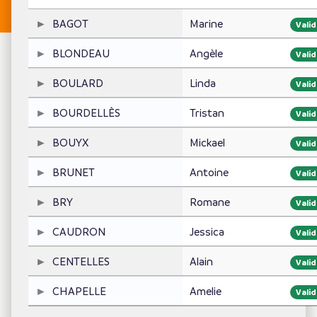
BAGOT
Marine
Vali
BLONDEAU
Angèle
Vali
BOULARD
Linda
Vali
BOURDELLÈS
Tristan
Vali
BOUYX
Mickael
Vali
BRUNET
Antoine
Vali
BRY
Romane
Vali
CAUDRON
Jessica
Vali
CENTELLES
Alain
Vali
CHAPELLE
Amelie
Vali