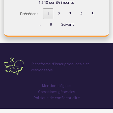
1 à 10 sur 84 inscrits
Précédent
1
2
3
4
5
…
9
Suivant
Plateforme d’inscription locale et
responsable
Mentions légales
Conditions générales
Politique de confidentialité